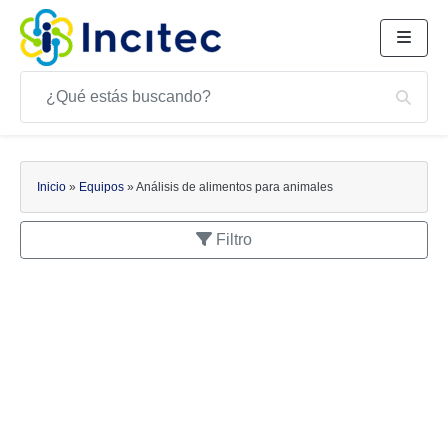
Buscar
Bus
Buscar
Inicio
»
Equipos
»
Análisis de alimentos para animales
Filtro
APLICACIONES
Análisis de alimentos