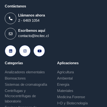
Contáctanos
Llámanos ahora
2 - 6469 1054
Escríbenos aquí
contacto@incitec.cl
Ir a LinkedIn
Ir a Instagram
Ir a Youtube
Categorías
Aplicaciones
Analizadores elementales
Agricultura
Biorreactores
Ambiental
Sistemas de cromatografía
Energía
Centrífugas y
Materiales
Microcentrífugas de
Medicina Forense
laboratorio
I+D y Biotecnología