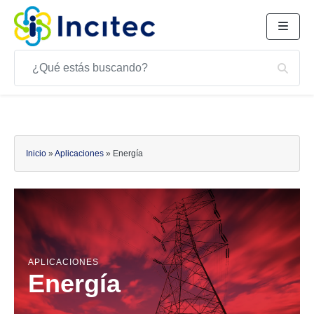
Buscar
Bus
Buscar
Inicio
»
Aplicaciones
»
Energía
APLICACIONES
Energía