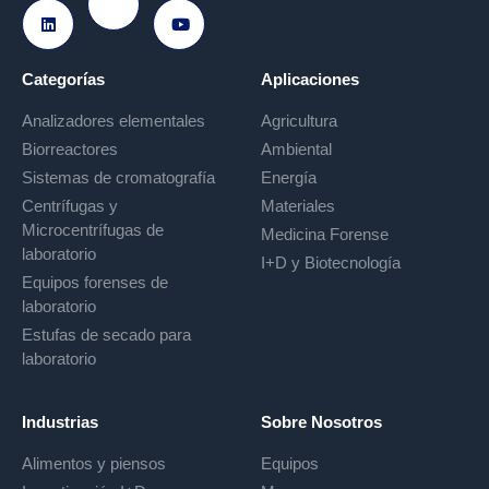
Ir a Instagram
Ir a LinkedIn
Ir a Youtube
Categorías
Aplicaciones
Analizadores elementales
Agricultura
Biorreactores
Ambiental
Sistemas de cromatografía
Energía
Centrífugas y
Materiales
Microcentrífugas de
Medicina Forense
laboratorio
I+D y Biotecnología
Equipos forenses de
laboratorio
Estufas de secado para
laboratorio
Industrias
Sobre Nosotros
Alimentos y piensos
Equipos