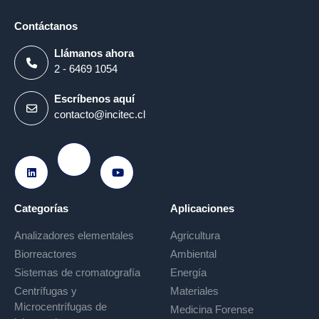
Contáctanos
Llámanos ahora
2 - 6469 1054
Escríbenos aquí
contacto@incitec.cl
Ir a Instagram
Ir a LinkedIn
Ir a Youtube
Categorías
Aplicaciones
Analizadores elementales
Agricultura
Biorreactores
Ambiental
Sistemas de cromatografía
Energía
Centrífugas y
Materiales
Microcentrífugas de
Medicina Forense