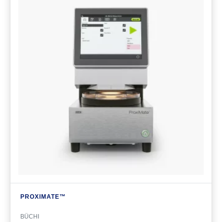
PROXI­MATE™
BÜCHI