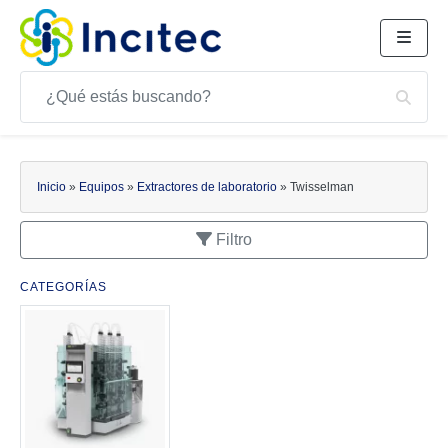
Buscar
Bus
Buscar
Inicio
»
Equipos
»
Extractores de laboratorio
»
Twisselman
Filtro
CATEGORÍAS