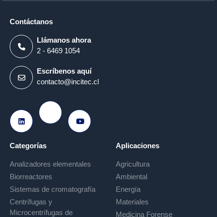
Contáctanos
Llámanos ahora
2 - 6469 1054
Escríbenos aquí
contacto@incitec.cl
Ir a Instagram
Ir a LinkedIn
Ir a Youtube
Categorías
Aplicaciones
Analizadores elementales
Agricultura
Biorreactores
Ambiental
Sistemas de cromatografía
Energía
Centrífugas y
Materiales
Microcentrífugas de
Medicina Forense