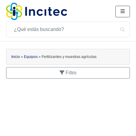
Buscar
Bus
Buscar
Inicio
»
Equipos
»
Fertilizantes y muestras agrícolas
Filtro
APLICACIONES
Fertilizantes y