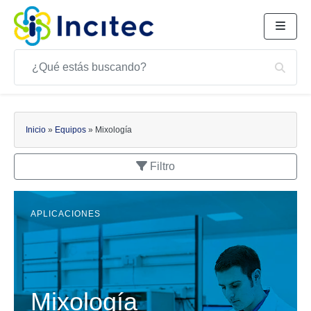
Buscar
Bus
Buscar
Inicio
»
Equipos
»
Mixología
Filtro
APLICACIONES
Mixología