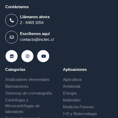
Contáctanos
Llámanos ahora
2 - 6469 1054
Escríbenos aquí
contacto@incitec.cl
Ir a LinkedIn
Ir a Instagram
Ir a Youtube
Categorías
Aplicaciones
Analizadores elementales
Agricultura
Biorreactores
Ambiental
Sistemas de cromatografía
Energía
Centrífugas y
Materiales
Microcentrífugas de
Medicina Forense
laboratorio
I+D y Biotecnología