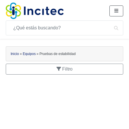
Buscar
Bus
Buscar
Inicio
»
Equipos
»
Pruebas de estabilidad
Filtro
APLICACIONES
Pruebas de