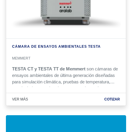
CÁMARA DE ENSAYOS AMBIENTALES TESTA
MEMMERT
TESTA CT y TESTA TT de Memmert
son cámaras de
ensayos ambientales de última generación diseñadas
para simulación climática, pruebas de temperatura,
envejecimiento acelerado y ensayos de estrés.
Disponibles con control de humedad (TESTA CT) o sin
VER MÁS
COTIZAR
humedad (TESTA TT), ofrecen rangos de temperatura
desde -75 °C hasta +180 °C, velocidades de cambio de
hasta 10 K/min y monitoreo digital avanzado para
garantizar resultados precisos y reproducibles.