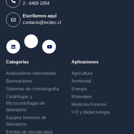
2 - 6469 1054
Escríbenos aquí
contacto@incitec.cl
Ir a Instagram
Ir a LinkedIn
Ir a Youtube
Categorías
Aplicaciones
Analizadores elementales
Agricultura
Biorreactores
Ambiental
Sistemas de cromatografía
Energía
Centrífugas y
Materiales
Microcentrífugas de
Medicina Forense
laboratorio
I+D y Biotecnología
Equipos forenses de
laboratorio
Estufas de secado para