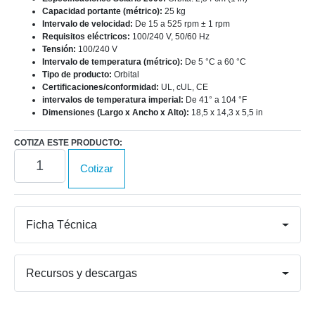
Capacidad portante (métrico):
25 kg
Intervalo de velocidad:
De 15 a 525 rpm ± 1 rpm
Requisitos eléctricos:
100/240 V, 50/60 Hz
Tensión:
100/240 V
Intervalo de temperatura (métrico):
De 5 °C a 60 °C
Tipo de producto:
Orbital
Certificaciones/conformidad:
UL, cUL, CE
intervalos de temperatura imperial:
De 41° a 104 °F
Dimensiones (Largo x Ancho x Alto):
18,5 x 14,3 x 5,5 in
COTIZA ESTE PRODUCTO:
Agitadores
Cotizar
orbitales
Solaris™
2000
y
Ficha Técnica
4000
de
aire
Recursos y descargas
libre
cantidad