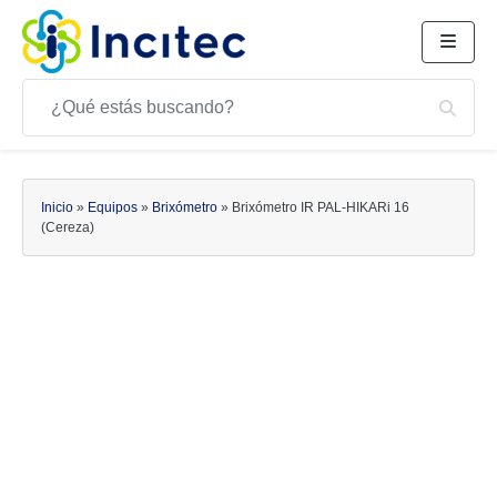
Buscar
Bus
Buscar
Inicio
»
Equipos
»
Brixómetro
»
Brixómetro IR PAL-HIKARi 16
(Cereza)