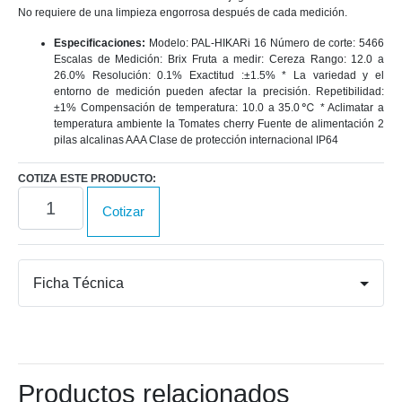
No requiere de una limpieza engorrosa después de cada medición.
Especificaciones:
Modelo: PAL-HIKARi 16 Número de corte: 5466
Escalas de Medición: Brix Fruta a medir: Cereza Rango: 12.0 a
26.0% Resolución: 0.1% Exactitud :±1.5% * La variedad y el
entorno de medición pueden afectar la precisión. Repetibilidad:
±1% Compensación de temperatura: 10.0 a 35.0℃ * Aclimatar a
temperatura ambiente la Tomates cherry Fuente de alimentación 2
pilas alcalinas AAA Clase de protección internacional IP64
COTIZA ESTE PRODUCTO:
Brixómetro
Cotizar
IR
PAL-
HIKARi
16
Ficha Técnica
(Cereza)
cantidad
Productos relacionados