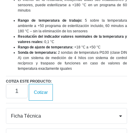
sensores, puede esterilizarse a +180 °C en un programa de 60
minutos
Rango de temperatura de trabajo:
5 sobre la temperatura
ambiente a +50 programa de esterilización incluido, 60 minutos a
180 °C – sin la eliminación de los sensores
Resolución del indicador valores nominales de la temperatura y
valores reales:
0,1 °C
Rango de ajuste de temperatura:
+18 °C a +50 °C
Sonda de temperatura:
2 sondas de temperatura Pt100 (clase DIN
A) con sistema de medición de 4 hilos con sistema de control
recíproco y traspaso de funciones en caso de valores de
temperatura exactamente iguales
COTIZA ESTE PRODUCTO:
Incubador
Cotizar
de
CO2
ICO105
cantidad
Ficha Técnica