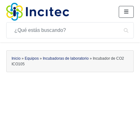
Buscar
Bus
Buscar
Inicio
»
Equipos
»
Incubadoras de laboratorio
»
Incubador de CO2
ICO105