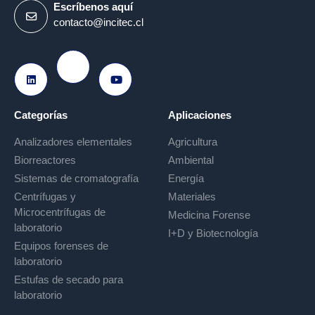
Escríbenos aquí
contacto@incitec.cl
Ir a Instagram
Ir a LinkedIn
Ir a Youtube
Categorías
Aplicaciones
Analizadores elementales
Agricultura
Biorreactores
Ambiental
Sistemas de cromatografía
Energía
Centrífugas y
Materiales
Microcentrífugas de
Medicina Forense
laboratorio
I+D y Biotecnología
Equipos forenses de
laboratorio
Estufas de secado para
laboratorio