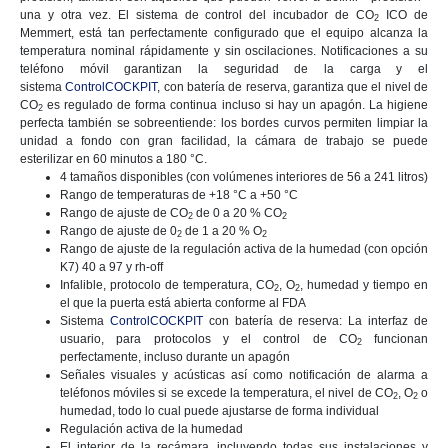
una y otra vez. El sistema de control del incubador de CO
ICO de
2
Memmert, está tan perfectamente configurado que el equipo alcanza la
temperatura nominal rápidamente y sin oscilaciones. Notificaciones a su
teléfono móvil garantizan la seguridad de la carga y el
sistema
ControlCOCKPIT
, con batería de reserva, garantiza que el nivel de
CO
es regulado de forma continua incluso si hay un apagón. La higiene
2
perfecta también se sobreentiende: los bordes curvos permiten limpiar la
unidad a fondo con gran facilidad, la cámara de trabajo se puede
esterilizar en 60 minutos a 180 °C.
4 tamaños disponibles (con volúmenes interiores de 56 a 241 litros)
Rango de temperaturas de +18 °C a +50 °C
Rango de ajuste de CO
de 0 a 20 % CO
2
2
Rango de ajuste de 0
de 1 a 20 % O
2
2
Rango de ajuste de la regulación activa de la humedad (con opción
K7) 40 a 97 y rh-off
Infalible, protocolo de temperatura, CO
, O
, humedad y tiempo en
2
2
el que la puerta está abierta conforme al FDA
Sistema
ControlCOCKPIT
con batería de reserva: La interfaz de
usuario, para protocolos y el control de CO
funcionan
2
perfectamente, incluso durante un apagón
Señales visuales y acústicas así como notificación de alarma a
teléfonos móviles si se excede la temperatura, el nivel de CO
, O
o
2
2
humedad, todo lo cual puede ajustarse de forma individual
Regulación activa de la humedad
El interior de la recámara, incluyendo todas sus instalaciones y