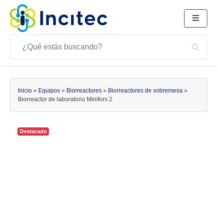
Buscar
Bus
Buscar
Inicio
»
Equipos
»
Biorreactores
»
Biorreactores de sobremesa
»
Biorreactor de laboratorio Minifors 2
Destacado