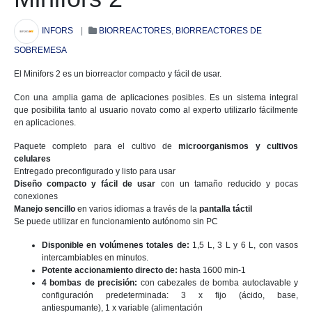
INFORS
|
BIORREACTORES
,
BIORREACTORES DE
SOBREMESA
El Minifors 2 es un biorreactor compacto y fácil de usar.
Con una amplia gama de aplicaciones posibles. Es un sistema integral
que posibilita tanto al usuario novato como al experto utilizarlo fácilmente
en aplicaciones.
Paquete completo para el cultivo de
microorganismos y cultivos
celulares
Entregado preconfigurado y listo para usar
Diseño compacto y fácil de usar
con un tamaño reducido y pocas
conexiones
Manejo sencillo
en varios idiomas a través de la
pantalla táctil
Se puede utilizar en funcionamiento autónomo sin PC
Disponible en volúmenes totales de:
1,5 L, 3 L y 6 L, con vasos
intercambiables en minutos.
Potente accionamiento directo de:
hasta 1600 min-1
4 bombas de precisión:
con cabezales de bomba autoclavable y
configuración predeterminada: 3 x fijo (ácido, base,
antiespumante), 1 x variable (alimentación