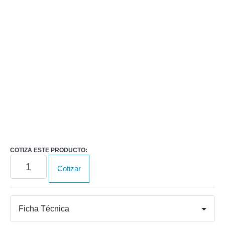
Nombre
*
Correo
*
COTIZA ESTE PRODUCTO:
Biorreactor
Cotizar
de
laboratorio
Minifors
2
Ficha Técnica
cantidad