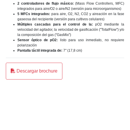
2 controladores de flujo másico:
(Mass Flow Controllers, MFC)
integrados para aire/O2 o aire/N2 (versión para microorganismos)
5 MFCs integrados:
para aire, O2, N2, CO2 y aireación en la fase
gaseosa del recipiente (versión para cultivos celulares)
Múltiples cascadas para el control de la:
pO2 mediante la
velocidad del agitador, la velocidad de gasificación ("TotalFlow") y/o
la composición del gas ("GasMix")
Sensor óptico de pO2:
listo para uso inmediato, no requiere
polarización
Pantalla táctil integrada de:
7" (17,8 cm)
Descargar brochure
Descargar brochure
×
Completa tus datos para descargar el brochure de este
producto.