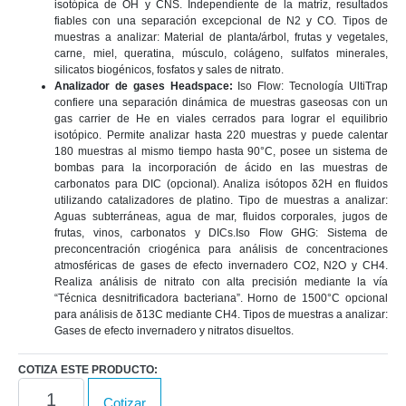
isotópica de OH y CNS. Independiente de la matriz, resultados
fiables con una separación excepcional de N2 y CO. Tipos de
muestras a analizar: Material de planta/árbol, frutas y vegetales,
carne, miel, queratina, músculo, colágeno, sulfatos minerales,
silicatos biogénicos, fosfatos y sales de nitrato.
Analizador de gases Headspace:
Iso Flow: Tecnología UltiTrap
confiere una separación dinámica de muestras gaseosas con un
gas carrier de He en viales cerrados para lograr el equilibrio
isotópico. Permite analizar hasta 220 muestras y puede calentar
180 muestras al mismo tiempo hasta 90°C, posee un sistema de
bombas para la incorporación de ácido en las muestras de
carbonatos para DIC (opcional). Analiza isótopos δ2H en fluidos
utilizando catalizadores de platino. Tipo de muestras a analizar:
Aguas subterráneas, agua de mar, fluidos corporales, jugos de
frutas, vinos, carbonatos y DICs.Iso Flow GHG: Sistema de
preconcentración criogénica para análisis de concentraciones
atmosféricas de gases de efecto invernadero CO2, N2O y CH4.
Realiza análisis de nitrato con alta precisión mediante la vía
“Técnica desnitrificadora bacteriana”. Horno de 1500°C opcional
para análisis de δ13C mediante CH4. Tipos de muestras a analizar:
Gases de efecto invernadero y nitratos disueltos.
COTIZA ESTE PRODUCTO:
Sistemas
Cotizar