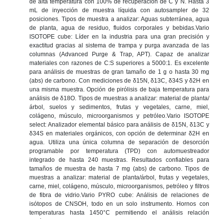
de alta temperatura con 100% de recuperación de C y N. Hasta 3
mL de inyección de muestra líquida con autosampler de 32
posiciones. Tipos de muestra a analizar: Aguas subterránea, agua
de planta, agua de residuo, fluidos corporales y bebidas.Vario
ISOTOPE cube: Líder en la industria para una gran precisión y
exactitud gracias al sistema de trampa y purga avanzada de las
columnas (Advanced Purge & Trap, APT). Capaz de analizar
materiales con razones de C:S superiores a 5000:1. Es excelente
para análisis de muestras de gran tamaño de 1 g o hasta 30 mg
(abs) de carbono. Con mediciones de δ15N, δ13C, δ34S y δ2H en
una misma muestra. Opción de pirólisis de baja temperatura para
análisis de δ18O. Tipos de muestras a analizar: material de planta/
árbol, suelos y sedimentos, frutas y vegetales, carne, miel,
colágeno, músculo, microorganismos y petróleo.Vario ISOTOPE
select: Analizador elemental básico para análisis de δ15N, δ13C y
δ34S en materiales orgánicos, con opción de determinar δ2H en
agua. Utiliza una única columna de separación de desorción
programable por temperatura (TPD) con automuestreador
integrado de hasta 240 muestras. Resultados confiables para
tamaños de muestra de hasta 7 mg (abs) de carbono. Tipos de
muestras a analizar: material de planta/árbol, frutas y vegetales,
carne, miel, colágeno, músculo, microorganismos, petróleo y filtros
de fibra de vidrio.Vario PYRO cube: Análisis de relaciones de
isótopos de CNSOH, todo en un solo instrumento. Hornos con
temperaturas hasta 1450°C permitiendo el análisis relación