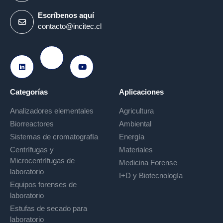
Escríbenos aquí
contacto@incitec.cl
Ir a Instagram
Ir a LinkedIn
Ir a Youtube
Categorías
Aplicaciones
Analizadores elementales
Agricultura
Biorreactores
Ambiental
Sistemas de cromatografía
Energía
Centrífugas y
Materiales
Microcentrífugas de
Medicina Forense
laboratorio
I+D y Biotecnología
Equipos forenses de
laboratorio
Estufas de secado para
laboratorio