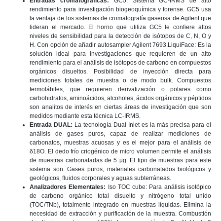
Entradas cromatográficas:
GC5: Sistema GC-IRMS de alto
rendimiento para investigación biogeoquímica y forense. GC5 usa
la ventaja de los sistemas de cromatografía gaseosa de Agilent que
lideran el mercado. El horno que utiliza GC5 le confiere altos
niveles de sensibilidad para la detección de isótopos de C, N, O y
H. Con opción de añadir autosampler Agilent 7693.LiquiFace: Es la
solución ideal para investigaciones que requieren de un alto
rendimiento para el análisis de isótopos de carbono en compuestos
orgánicos disueltos. Posibilidad de inyección directa para
mediciones totales de muestra o de modo bulk. Compuestos
termolábiles, que requieren derivatización o polares como
carbohidratos, aminoácidos, alcoholes, ácidos orgánicos y péptidos
son analitos de interés en ciertas áreas de investigación que son
medidos mediante esta técnica LC-IRMS.
Entrada DUAL:
La tecnología Dual Inlet es la más precisa para el
análisis de gases puros, capaz de realizar mediciones de
carbonatos, muestras acuosas y es el mejor para el análisis de
δ18O. El dedo frío criogénico de micro volumen permite el análisis
de muestras carbonatadas de 5 µg. El tipo de muestras para este
sistema son: Gases puros, materiales carbonatados biológicos y
geológicos, fluidos corporales y aguas subterráneas.
Analizadores Elementales:
Iso TOC cube: Para análisis isotópico
de carbono orgánico total disuelto y nitrógeno total unido
(TOC/TNb), totalmente integrado en muestras líquidas. Elimina la
necesidad de extracción y purificación de la muestra. Combustión