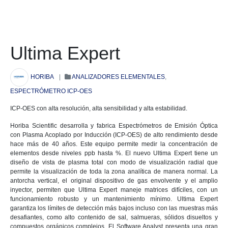
Ultima Expert
HORIBA
|
ANALIZADORES ELEMENTALES
,
ESPECTRÓMETRO ICP-OES
ICP-OES con alta resolución,
alta sensibilidad y alta estabilidad
.
Horiba Scientific desarrolla y fabrica Espectrómetros de Emisión Óptica
con Plasma Acoplado por Inducción (ICP-OES) de alto rendimiento desde
hace más de 40 años. Este equipo permite medir la concentración de
elementos desde niveles ppb hasta %. El nuevo Ultima Expert tiene un
diseño de vista de plasma total con modo de visualización radial que
permite la visualización de toda la zona analítica de manera normal. La
antorcha vertical, el original dispositivo de gas envolvente y el amplio
inyector, permiten que Ultima Expert maneje matrices difíciles, con un
funcionamiento robusto y un mantenimiento mínimo. Ultima Expert
garantiza los límites de detección más bajos incluso con las muestras más
desafiantes, como alto contenido de sal, salmueras, sólidos disueltos y
compuestos orgánicos complejos. El Software Analyst presenta una gran