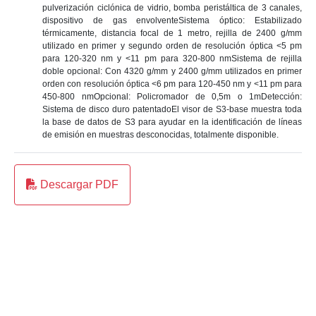
pulverización ciclónica de vidrio, bomba peristáltica de 3 canales,
dispositivo de gas envolventeSistema óptico: Estabilizado
térmicamente, distancia focal de 1 metro, rejilla de 2400 g/mm
utilizado en primer y segundo orden de resolución óptica <5 pm
para 120-320 nm y <11 pm para 320-800 nmSistema de rejilla
doble opcional: Con 4320 g/mm y 2400 g/mm utilizados en primer
orden con resolución óptica <6 pm para 120-450 nm y <11 pm para
450-800 nmOpcional: Policromador de 0,5m o 1mDetección:
Sistema de disco duro patentadoEl visor de S3-base muestra toda
la base de datos de S3 para ayudar en la identificación de líneas
de emisión en muestras desconocidas, totalmente disponible.
Descargar PDF
Descargar brochure
×
Completa tus datos para descargar el brochure de este
producto.