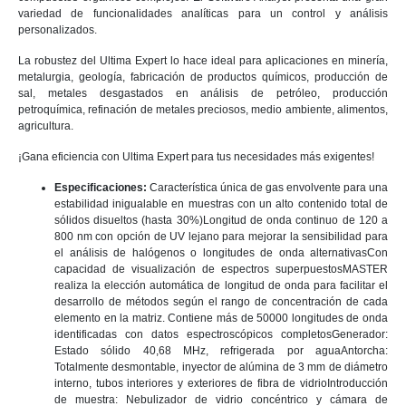
variedad de funcionalidades analíticas para un control y análisis
personalizados.
La robustez del Ultima Expert lo hace ideal para aplicaciones en minería,
metalurgia, geología, fabricación de productos químicos, producción de
sal, metales desgastados en análisis de petróleo, producción
petroquímica, refinación de metales preciosos, medio ambiente, alimentos,
agricultura.
¡Gana eficiencia con Ultima Expert para tus necesidades más exigentes!
Especificaciones:
Característica única de gas envolvente para una
estabilidad inigualable en muestras con un alto contenido total de
sólidos disueltos (hasta 30%)Longitud de onda continuo de 120 a
800 nm con opción de UV lejano para mejorar la sensibilidad para
el análisis de halógenos o longitudes de onda alternativasCon
capacidad de visualización de espectros superpuestosMASTER
realiza la elección automática de longitud de onda para facilitar el
desarrollo de métodos según el rango de concentración de cada
elemento en la matriz. Contiene más de 50000 longitudes de onda
identificadas con datos espectroscópicos completosGenerador:
Estado sólido 40,68 MHz, refrigerada por aguaAntorcha:
Totalmente desmontable, inyector de alúmina de 3 mm de diámetro
interno, tubos interiores y exteriores de fibra de vidrioIntroducción
de muestra: Nebulizador de vidrio concéntrico y cámara de