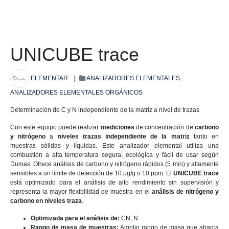
UNICUBE trace
ELEMENTAR
|
ANALIZADORES ELEMENTALES
,
ANALIZADORES ELEMENTALES ORGÁNICOS
Determinación de C y N independiente de la matriz a nivel de trazas
Con este equipo puede realizar
mediciones
de concentración de
carbono
y nitrógeno
a
niveles trazas
independiente de la matriz
tanto en
muestras sólidas y líquidas. Este analizador elemental utiliza una
combustión a alta temperatura segura, ecológica y fácil de usar según
Dumas. Ofrece análisis de carbono y nitrógeno rápidos (5 min) y altamente
sensibles a un límite de detección de 10 µg/g o 10 ppm. El
UNICUBE trace
está optimizado para el análisis de alto rendimiento sin supervisión y
representa la mayor flexibilidad de muestra en el
análisis de nitrógeno y
carbono en niveles traza
.
Optimizada para el análisis de:
CN, N
Rango de masa de muestras:
Amplio rango de masa que abarca