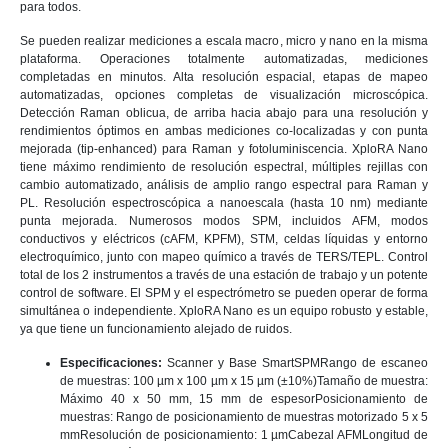
para todos.
Se pueden realizar mediciones a escala macro, micro y nano en la misma
plataforma. Operaciones totalmente automatizadas, mediciones
completadas en minutos. Alta resolución espacial, etapas de mapeo
automatizadas, opciones completas de visualización microscópica.
Detección Raman oblicua, de arriba hacia abajo para una resolución y
rendimientos óptimos en ambas mediciones co-localizadas y con punta
mejorada (tip-enhanced) para Raman y fotoluminiscencia. XploRA Nano
tiene máximo rendimiento de resolución espectral, múltiples rejillas con
cambio automatizado, análisis de amplio rango espectral para Raman y
PL. Resolución espectroscópica a nanoescala (hasta 10 nm) mediante
punta mejorada. Numerosos modos SPM, incluidos AFM, modos
conductivos y eléctricos (cAFM, KPFM), STM, celdas líquidas y entorno
electroquímico, junto con mapeo químico a través de TERS/TEPL. Control
total de los 2 instrumentos a través de una estación de trabajo y un potente
control de software. El SPM y el espectrómetro se pueden operar de forma
simultánea o independiente. XploRA Nano es un equipo robusto y estable,
ya que tiene un funcionamiento alejado de ruidos.
Especificaciones:
Scanner y Base SmartSPMRango de escaneo
de muestras: 100 µm x 100 µm x 15 µm (±10%)Tamaño de muestra:
Máximo 40 x 50 mm, 15 mm de espesorPosicionamiento de
muestras: Rango de posicionamiento de muestras motorizado 5 x 5
mmResolución de posicionamiento: 1 µmCabezal AFMLongitud de