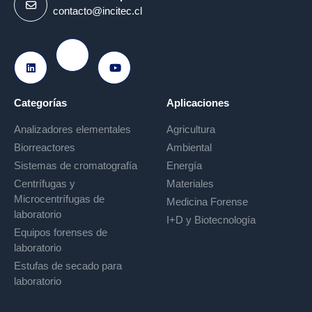
contacto@incitec.cl
Ir a Instagram
Ir a LinkedIn
Ir a Youtube
Categorías
Aplicaciones
Analizadores elementales
Agricultura
Biorreactores
Ambiental
Sistemas de cromatografía
Energía
Centrífugas y
Materiales
Microcentrífugas de
Medicina Forense
laboratorio
I+D y Biotecnología
Equipos forenses de
laboratorio
Estufas de secado para
laboratorio