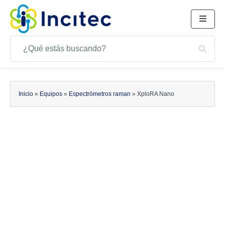
Buscar
Bus
Buscar
Inicio
»
Equipos
»
Espectrómetros raman
»
XploRA Nano