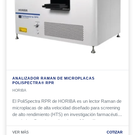
ANALIZADOR RAMAN DE MICROPLACAS
POLISPECTRA® RPR
HORIBA
El PoliSpectra RPR de HORIBA es un lector Raman de
microplacas de alta velocidad diseñado para screening
de alto rendimiento (HTS) en investigación farmacéutica
y química. Permite analizar hasta 96 pocillos en menos
de un minuto, ofreciendo monitoreo rápido y no
VER MÁS
COTIZAR
destructivo de reacciones, con integración a