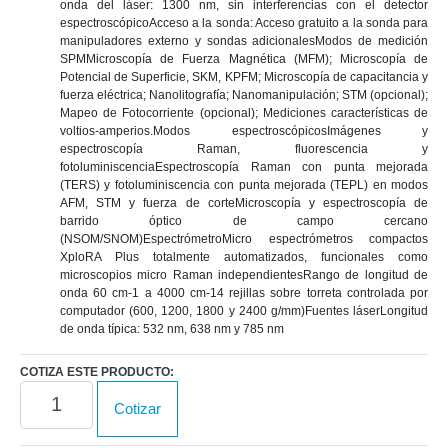
onda del láser: 1300 nm, sin interferencias con el detector
espectroscópicoAcceso a la sonda: Acceso gratuito a la sonda para
manipuladores externo y sondas adicionalesModos de medición
SPMMicroscopía de Fuerza Magnética (MFM); Microscopía de
Potencial de Superficie, SKM, KPFM; Microscopía de capacitancia y
fuerza eléctrica; Nanolitografía; Nanomanipulación; STM (opcional);
Mapeo de Fotocorriente (opcional); Mediciones características de
voltios-amperios.Modos espectroscópicosImágenes y
espectroscopía Raman, fluorescencia y
fotoluminiscenciaEspectroscopía Raman con punta mejorada
(TERS) y fotoluminiscencia con punta mejorada (TEPL) en modos
AFM, STM y fuerza de corteMicroscopía y espectroscopía de
barrido óptico de campo cercano
(NSOM/SNOM)EspectrómetroMicro espectrómetros compactos
XploRA Plus totalmente automatizados, funcionales como
microscopios micro Raman independientesRango de longitud de
onda 60 cm-1 a 4000 cm-14 rejillas sobre torreta controlada por
computador (600, 1200, 1800 y 2400 g/mm)Fuentes láserLongitud
de onda típica: 532 nm, 638 nm y 785 nm
COTIZA ESTE PRODUCTO:
XploRA
Cotizar
Nano
cantidad