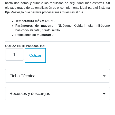
hasta dos horas y cumple los requisitos de seguridad más estrictos. Su
elevado grado de automatización es el complemento ideal para el Sistema
KjelMaster, lo que permite procesar más muestras al día.
Temperatura máx.::
450 °C
Parámetros de muestra::
Nitrógeno Kjeldahl total, nitrógeno
básico volátil total, nitrato, nitrito
Posiciones de muestra::
20
COTIZA ESTE PRODUCTO:
Kjel­
Cotizar
Digester
K-
446
/
Ficha Técnica
K-
449
cantidad
Recursos y descargas