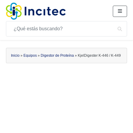
Buscar
Bus
Buscar
Inicio
»
Equipos
»
Digestor de Proteína
»
Kjel­Digester K-446 / K-449