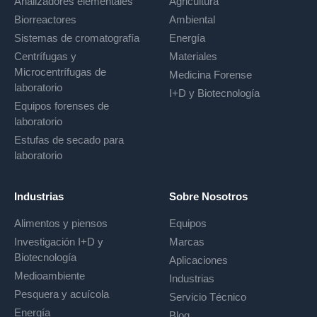
Analizadores elementales
Agricultura
Biorreactores
Ambiental
Sistemas de cromatografía
Energía
Centrífugas y
Materiales
Microcentrífugas de
Medicina Forense
laboratorio
I+D y Biotecnología
Equipos forenses de
laboratorio
Estufas de secado para
laboratorio
Industrias
Sobre Nosotros
Alimentos y piensos
Equipos
Investigación I+D y
Marcas
Biotecnología
Aplicaciones
Medioambiente
Industrias
Pesquera y acuícola
Servicio Técnico
Energía
Blog