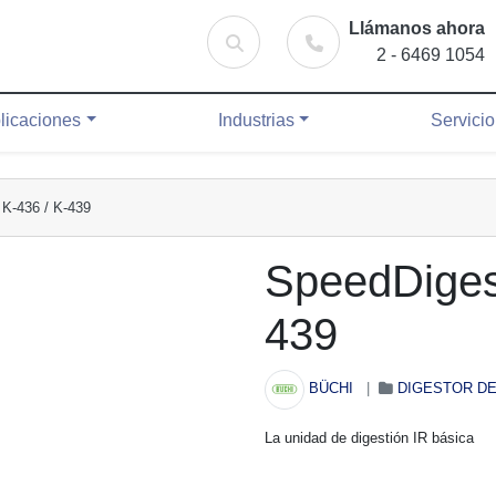
Llámanos ahora
es
Industrias
Servicio Técnico
Blog
Buscar
2 - 6469 1054
Buscar
licaciones
Industrias
Servici
 K-436 / K-439
Speed­Diges
439
BÜCHI
|
DIGESTOR DE
La unidad de digestión IR básica