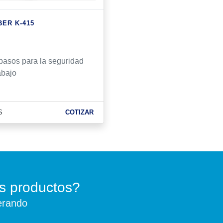
ER K-415
pasos para la seguridad
rabajo
S
COTIZAR
s productos?
erando