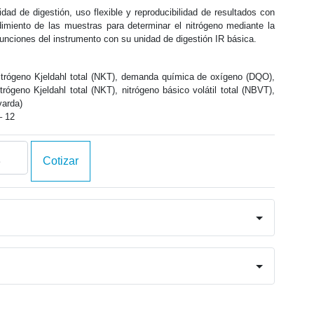
ad de digestión, uso flexible y reproducibilidad de resultados con
imiento de las muestras para determinar el nitrógeno mediante la
 funciones del instrumento con su unidad de digestión IR básica.
trógeno Kjeldahl total (NKT), demanda química de oxígeno (DQO),
trógeno Kjeldahl total (NKT), nitrógeno básico volátil total (NBVT),
varda)
– 12
ed­
Cotizar
ster