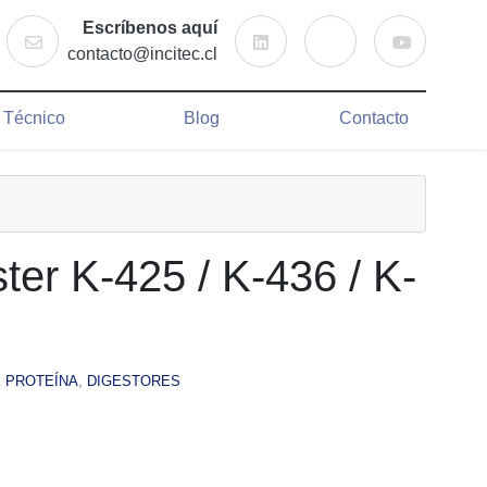
LinkedIn
Instagram
Youtube
Escríbenos aquí
Contacto
Buscar
contacto@incitec.cl
o Técnico
Blog
Contacto
ter K-425 / K-436 / K-
 PROTEÍNA
,
DIGESTORES