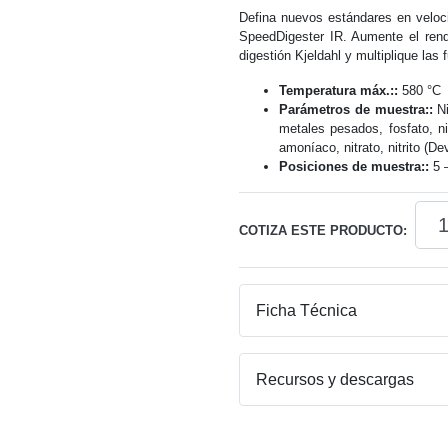
Defina nuevos estándares en velocid
SpeedDigester IR. Aumente el rend
digestión Kjeldahl y multiplique las
Temperatura máx.::
580 °C
Parámetros de muestra::
Ni
metales pesados, fosfato, ni
amoníaco, nitrato, nitrito (De
Posiciones de muestra::
5 
Spe
COTIZA ESTE PRODUCTO:
Dige
K-
425
/
Ficha Técnica
K-
436
Recursos y descargas
/
K-
439