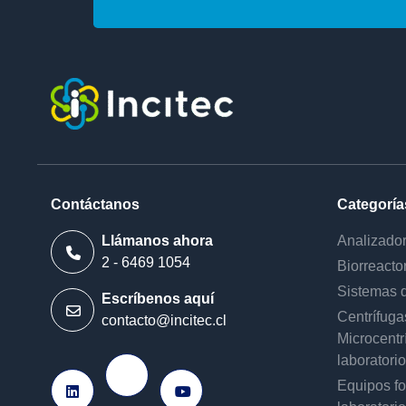
Contáctanos
Categoría
Llámanos ahora
Analizado
2 - 6469 1054
Biorreacto
Sistemas d
Escríbenos aquí
Centrífuga
contacto@incitec.cl
Microcentr
laboratorio
Ir a Instagram
Equipos f
Ir a LinkedIn
Ir a Youtube