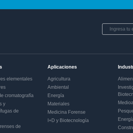
s
Aplicaciones
Indust
res elementales
Agricultura
Alimen
res
Ambiental
Investi
Biotec
e cromatografía
Energía
Medioa
s y
Materiales
ífugas de
Pesque
Medicina Forense
Energí
I+D y Biotecnología
orenses de
Constr