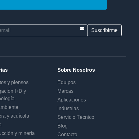
E-mail
rias
Sobre Nosotros
tos y piensos
Equipos
gación I+D y
Marcas
nología
Aplicaciones
mbiente
Industrias
ra y acuícola
Servicio Técnico
a
Blog
ucción y minería
Contacto