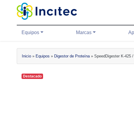
Equipos
Marcas
Aplicacion
Equipos
Marcas
Ap
Inicio
»
Equipos
»
Digestor de Proteína
»
Speed­Digester K-425 /
Destacado