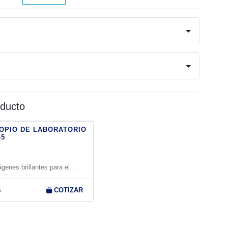
ratorio
e
idad
oducto
OPIO DE LABORATORIO
-5
genes brillantes para el
élulas vivas
S
COTIZAR