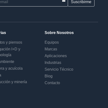
rias
Sobre Nosotros
tos y piensos
Equipos
gación I+D y
Marcas
nología
Aplicaciones
mbiente
Industrias
ra y acuícola
Servicio Técnico
a
Blog
ucción y minería
Contacto