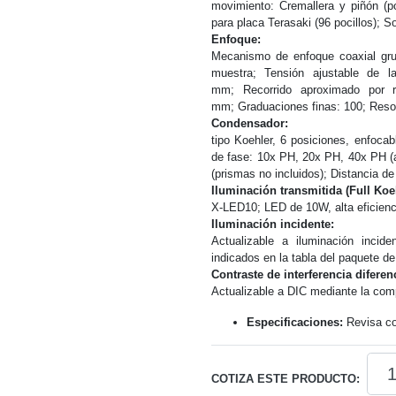
movimiento: Cremallera y piñón (p
para placa Terasaki (96 pocillos); S
Enfoque:
Mecanismo de enfoque coaxial grues
muestra; Tensión ajustable de l
mm; Recorrido aproximado por r
mm; Graduaciones finas: 100; Resol
Condensador:
tipo Koehler, 6 posiciones, enfocab
de fase: 10x PH, 20x PH, 40x PH (an
(prismas no incluidos); Distancia d
Iluminación transmitida (Full Koe
X-LED10; LED de 10W, alta eficiencia
Iluminación incidente:
Actualizable a iluminación inci
indicados en la tabla del paquete de
Contraste de interferencia diferenc
Actualizable a DIC mediante la com
Especificaciones:
Revisa con
Micr
COTIZA ESTE PRODUCTO:
de