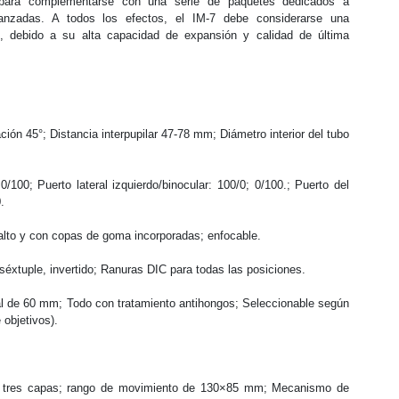
 para complementarse con una serie de paquetes dedicados a
vanzadas. A todos los efectos, el IM-7 debe considerarse una
s, debido a su alta capacidad de expansión y calidad de última
ación 45°; Distancia interpupilar 47-78 mm; Diámetro interior del tubo
0/100; Puerto lateral izquierdo/binocular: 100/0; 0/100.; Puerto del
.
to y con copas de goma incorporadas; enfocable.
éxtuple, invertido; Ranuras DIC para todas las posiciones.
ocal de 60 mm; Todo con tratamiento antihongos; Seleccionable según
 objetivos).
 tres capas; rango de movimiento de 130×85 mm; Mecanismo de