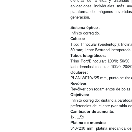
ciencias de la vida y diseñado
aplicaciones individuales más a
plataforma de imágenes invertida
generación.
Sistema óptico
:
Infinito corregido.
Cabeza:
Tipo: Trinocular (Siedentopf); Inclin
30 mm; Lente Bertrand incorporada.
Tubos fotográficos:
Trino Port/Binocular: 100/0; 50/50; 
lado derecho/binocular: 100/0; 20/80
Oculares:
PLAN WF10x/25 mm, punto ocular al
Revólver:
Revólver con rodamientos de bolas s
Objetivos:
Infinito corregido; distancia paraf
preferencias del cliente (ver tabla de
Cambiador de aumento:
1x, 1,5x
Platina de muestra:
340×230 mm, platina mecánica de