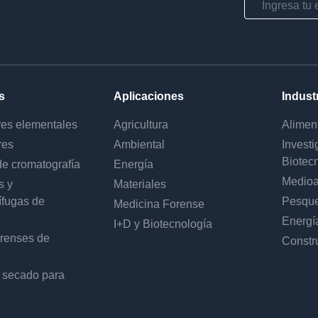
s
Aplicaciones
Indust
res elementales
Agricultura
Alimen
res
Ambiental
Investi
Biotec
e cromatografía
Energía
Medioa
s y
Materiales
ífugas de
Pesque
Medicina Forense
Energí
I+D y Biotecnología
orenses de
Constr
 secado para