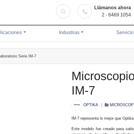
Llámanos ahora
es
Industrias
Servicio Técnico
Blog
Buscar
2 - 6469 1054
Buscar
licaciones
Industrias
Servici
aboratorio Serie IM-7
Microscopio
IM-7
OPTIKA
|
MICROSCOP
IM-7 representa lo mejor que Optika
Este modelo fue creado para satis