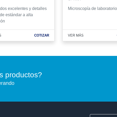
dos excelentes y detalles
Microscopía de laboratorio
 de estándar a alta
ión
S
COTIZAR
VER MÁS
s productos?
erando