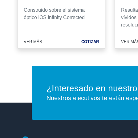
Construido sobre el sistema
Resulta
óptico IOS Infinity Corrected
vívidos
resoluc
VER MÁS
COTIZAR
VER MÁ
¿Interesado en nuestro
Nuestros ejecutivos te están esp