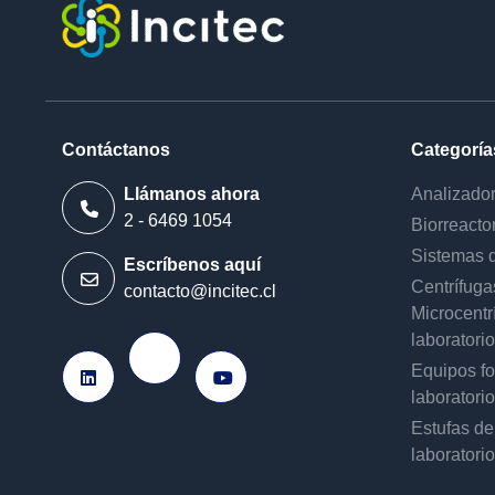
Contáctanos
Categoría
Llámanos ahora
Analizado
2 - 6469 1054
Biorreacto
Sistemas d
Escríbenos aquí
Centrífuga
contacto@incitec.cl
Microcentr
laboratorio
Ir a Instagram
Equipos f
Ir a LinkedIn
Ir a Youtube
laboratorio
Estufas de
laboratorio