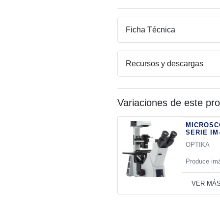
labo
Seri
IM-
Ficha Técnica
7
cant
Recursos y descargas
Variaciones de este pr
MICROSC
SERIE IM
OPTIKA
Produce imá
examen de c
VER MÁ