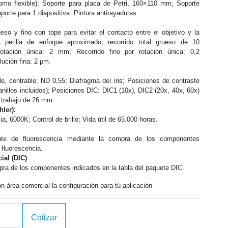
omo flexible); Soporte para placa de Petri, 160×110 mm; Soporte
oporte para 1 diapositiva. Pintura antirayaduras.
o y fino con tope para evitar el contacto entre el objetivo y la
a perilla de enfoque aproximado; recorrido total grueso de 10
otación única: 2 mm; Recorrido fino por rotación única: 0,2
ución fina: 2 μm.
le, centrable; ND 0,55; Diafragma del iris; Posiciones de contraste
illos incluidos); Posiciones DIC: DIC1 (10x), DIC2 (20x, 40x, 60x)
e trabajo de 26 mm.
hler):
, 6000K; Control de brillo; Vida útil de 65.000 horas.
dente de fluorescencia mediante la compra de los componentes
 fluorescencia.
ial (DIC)
pra de los componentes indicados en la tabla del paquete DIC.
 área comercial la configuración para tú aplicación
oscopio
Cotizar