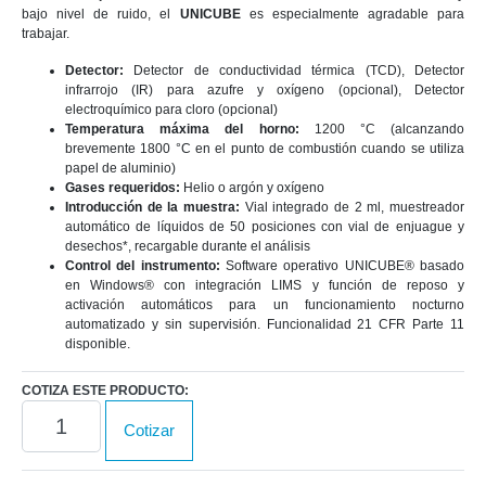
bajo nivel de ruido, el
UNICUBE
es especialmente agradable para
trabajar.
Detector:
Detector de conductividad térmica (TCD), Detector
infrarrojo (IR) para azufre y oxígeno (opcional), Detector
electroquímico para cloro (opcional)
Temperatura máxima del horno:
1200 °C (alcanzando
brevemente 1800 °C en el punto de combustión cuando se utiliza
papel de aluminio)
Gases requeridos:
Helio o argón y oxígeno
Introducción de la muestra:
Vial integrado de 2 ml, muestreador
automático de líquidos de 50 posiciones con vial de enjuague y
desechos*, recargable durante el análisis
Control del instrumento:
Software operativo UNICUBE® basado
en Windows® con integración LIMS y función de reposo y
activación automáticos para un funcionamiento nocturno
automatizado y sin supervisión. Funcionalidad 21 CFR Parte 11
disponible.
COTIZA ESTE PRODUCTO:
UNICUBE
Cotizar
cantidad